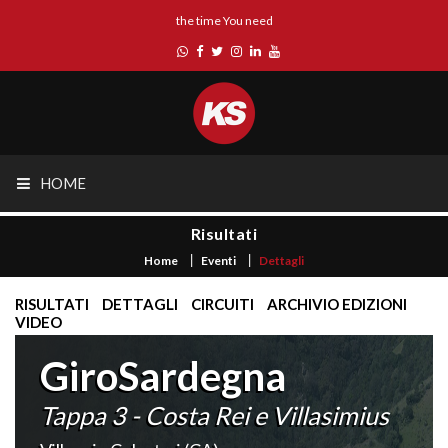
the time You need
HOME
Risultati
Home
Eventi
Dettagli
RISULTATI
DETTAGLI
CIRCUITI
ARCHIVIO EDIZIONI
VIDEO
GiroSardegna
Tappa 3 - Costa Rei e Villasimius