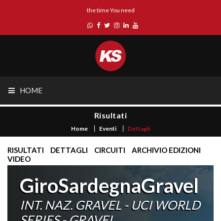
the time You need
HOME
Risultati
Home
Eventi
Dettagli
RISULTATI
DETTAGLI
CIRCUITI
ARCHIVIO EDIZIONI
VIDEO
GiroSardegnaGravel
INT. NAZ. GRAVEL - UCI WORLD
SERIES - GRAVEL