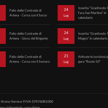
Inserita "Granfondo C
24
Palio delle Contrade di
Fara San Martino" in
Artena - Corsa con il Sacco
o
Lug
calendario
24
Palio delle Contrade di
Inserita "Granfondo 
Artena - Gioco del Brigante
Magno" in calendario
o
Lug
21
Palio delle Contrade di
Attivate le iscrizioni 
Artena - Corsa con il Somaro
gara "Route 50"
o
Lug
6
Krono Service
P.IVA 07476081000
ncy informinds consulting