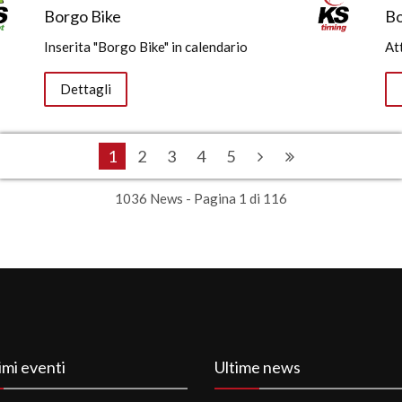
Borgo Bike
Bo
Inserita "Borgo Bike" in calendario
At
Dettagli
1
2
3
4
5
1036 News - Pagina 1 di 116
imi eventi
Ultime news