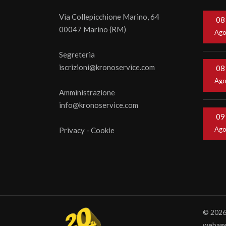
Via Collepicchione Marino, 64
08
00047 Marino (RM)
Ag
Segreteria
iscrizioni@kronoservice.com
08
Ag
Amministrazione
info@kronoservice.com
09
Ag
Privacy
-
Cookie
© 202
webage