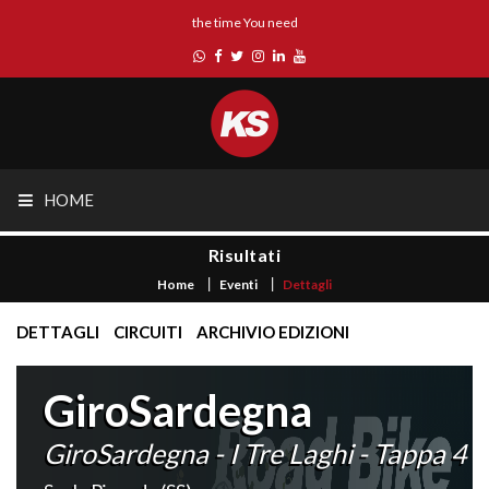
the time You need
HOME
Risultati
Home
Eventi
Dettagli
DETTAGLI
CIRCUITI
ARCHIVIO EDIZIONI
GiroSardegna
GiroSardegna - I Tre Laghi - Tappa 4