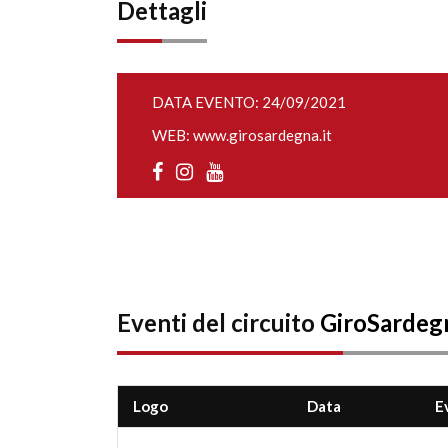
Dettagli
DATA EVENTO: 24/09/2021
WEB:
www.girosardegna.it
Eventi del circuito
GiroSardeg
Logo
Data
E