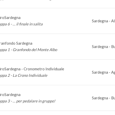
iroSardegna
Sardegna - Al
ppa 6 - … il finale in salita
ranfondo Sardegna
Sardegna - Bu
appa 1 - Granfondo del Monte Albo
iroSardegna - Cronometro Individuale
Sardegna - Ag
appa 2 - La Crono Individuale
iroSardegna
Sardegna - Bu
appa 3 - … per pedalare in gruppo!