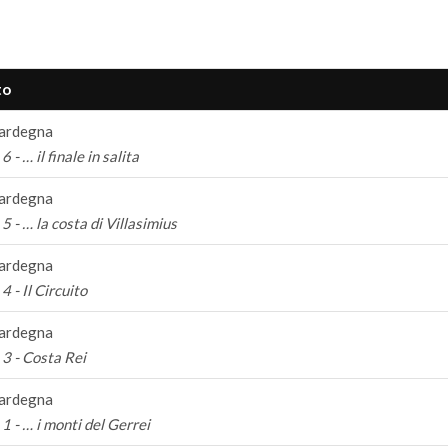
to
ardegna
6 - … il finale in salita
ardegna
5 - … la costa di Villasimius
ardegna
4 - Il Circuito
ardegna
3 - Costa Rei
ardegna
1 - … i monti del Gerrei