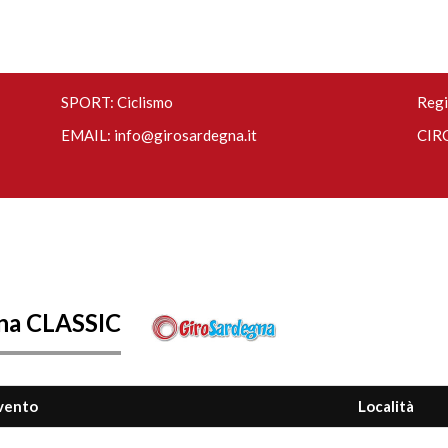
SPORT: Ciclismo
Regi
EMAIL:
info@girosardegna.it
CIRC
na CLASSIC
vento
Località