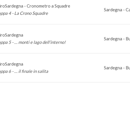
iroSardegna - Cronometro a Squadre
Sardegna - Ca
appa 4 - La Crono Squadre
iroSardegna
Sardegna - Bu
ppa 5 - … monti e lago dell’interno!
iroSardegna
Sardegna - Bu
ppa 6 - … il finale in salita