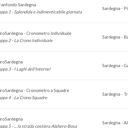
ranfondo Sardegna
Sardegna - Pi
appa 1 - Splendida e indimenticabile giornata
iroSardegna - Cronometro Individuale
Sardegna - Ba
appa 2 - La Crono Individuale
iroSardegna
Sardegna - G
ppa 3 - I Laghi dell’Interno!
iroSardegna - Cronometro a Squadre
Sardegna - Tr
appa 4 - La Crono Squadre
iroSardegna
Sardegna - Al
ppa 5 - ... la strada costiera Alghero-Bosa