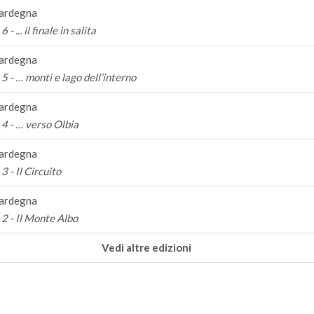
ardegna
 - ... il finale in salita
ardegna
5 - … monti e lago dell’interno
ardegna
4 - … verso Olbia
ardegna
3 - Il Circuito
ardegna
2 - Il Monte Albo
Vedi altre edizioni