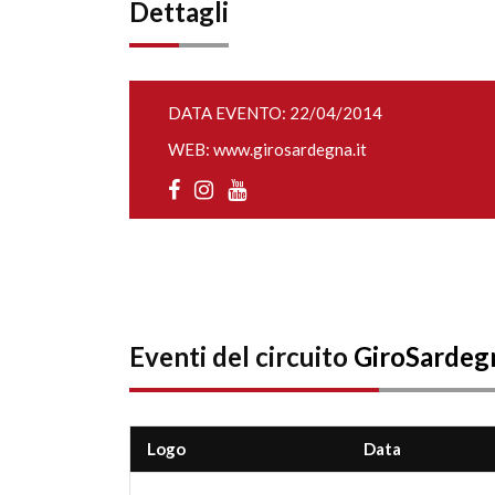
Dettagli
DATA EVENTO: 22/04/2014
WEB:
www.girosardegna.it
Eventi del circuito
GiroSardeg
Logo
Data