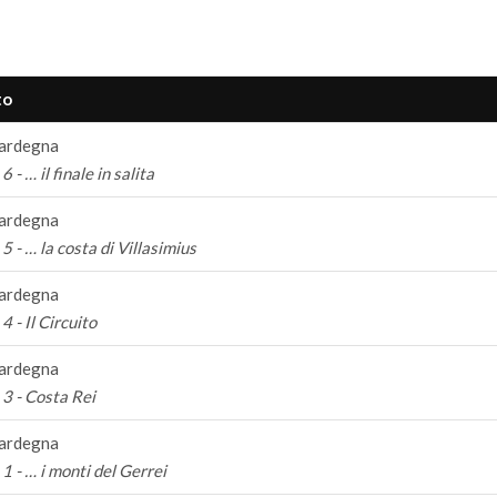
to
ardegna
6 - … il finale in salita
ardegna
5 - … la costa di Villasimius
ardegna
4 - Il Circuito
ardegna
3 - Costa Rei
ardegna
1 - … i monti del Gerrei