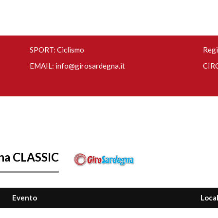
SPORT: Ciclismo
Regi
EMAIL:
info@girosardegna.it
CIRC
na CLASSIC
Evento
Local