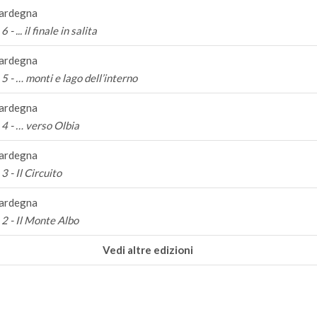
ardegna
 - ... il finale in salita
ardegna
5 - … monti e lago dell’interno
ardegna
4 - … verso Olbia
ardegna
3 - Il Circuito
ardegna
2 - Il Monte Albo
Vedi altre edizioni