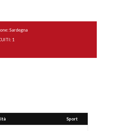
one: Sardegna
UITI: 1
ità
Sport