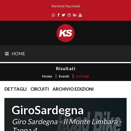
the time You need
HOME
Risultati
Home
Eventi
Dettagli
DETTAGLI
CIRCUITI
ARCHIVIO EDIZIONI
GiroSardegna
Giro Sardegna - Il Monte Limbara -
Tappa 4