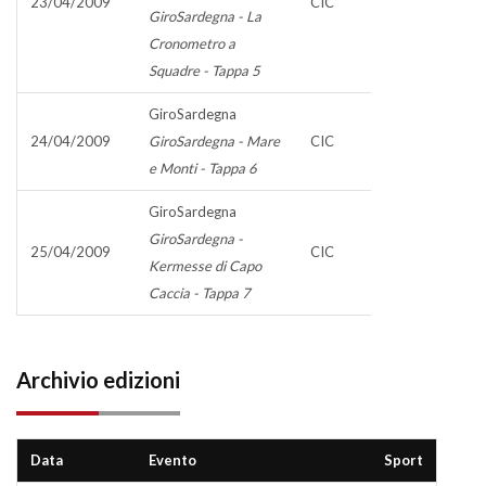
23/04/2009
CIC
GiroSardegna - La
Cronometro a
Squadre - Tappa 5
GiroSardegna
24/04/2009
GiroSardegna - Mare
CIC
e Monti - Tappa 6
GiroSardegna
GiroSardegna -
25/04/2009
CIC
Kermesse di Capo
Caccia - Tappa 7
Archivio edizioni
Data
Evento
Sport