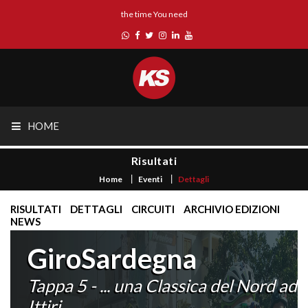
the time You need
HOME
Risultati
Home
Eventi
Dettagli
RISULTATI
DETTAGLI
CIRCUITI
ARCHIVIO EDIZIONI
NEWS
GiroSardegna
Tappa 5 - ... una Classica del Nord ad
Ittiri