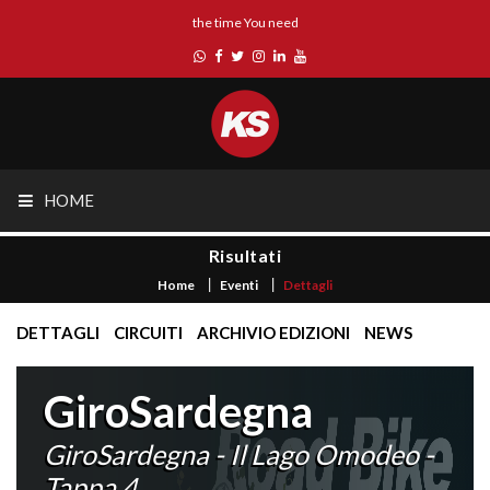
the time You need
HOME
Risultati
Home
Eventi
Dettagli
DETTAGLI
CIRCUITI
ARCHIVIO EDIZIONI
NEWS
GiroSardegna
GiroSardegna - Il Lago Omodeo -
Tappa 4