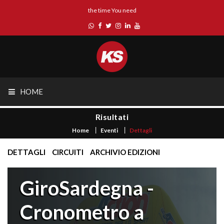
the time You need
HOME
Risultati
Home
Eventi
Dettagli
DETTAGLI
CIRCUITI
ARCHIVIO EDIZIONI
GiroSardegna -
Cronometro a