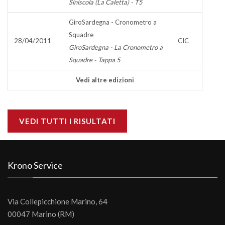
Siniscola (La Caletta) - T5
GiroSardegna - Cronometro a
Squadre
28/04/2011
CIC
GiroSardegna - La Cronometro a
Squadre - Tappa 5
Vedi altre edizioni
VEDI TUTTI I RISULTATI
Krono Service
Via Collepicchione Marino, 64
00047 Marino (RM)