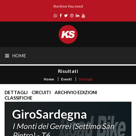
the time You need
HOME
Risultati
Home
Eventi
Dettagli
DETTAGLI
CIRCUITI
ARCHIVIO EDIZIONI
CLASSIFICHE
GiroSardegna
I Monti del Gerrei (Settimo San
Pietro) - T6