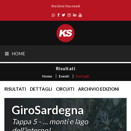
the time You need
HOME
Risultati
Home
Eventi
Dettagli
RISULTATI
DETTAGLI
CIRCUITI
ARCHIVIO EDIZIONI
GiroSardegna
Tappa 5 - … monti e lago
dell’interno!