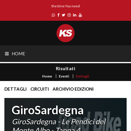
the time You need
HOME
Risultati
Home
Eventi
Dettagli
DETTAGLI
CIRCUITI
ARCHIVIO EDIZIONI
GiroSardegna
GiroSardegna - Le Pendici del
Monte Albo - Tappa 4