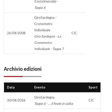
CostaSmeralda -
Tappa 6
GiroSardegna -
Cronometro
Individuale
26/04/2008
CIC
Giro Sardegna - La
Cronometro
Individuale - Tappa 7
Archivio edizioni
Data
Evento
Sport
GiroSardegna
30/04/2026
CIC
Tappa 6 - … il finale in salita