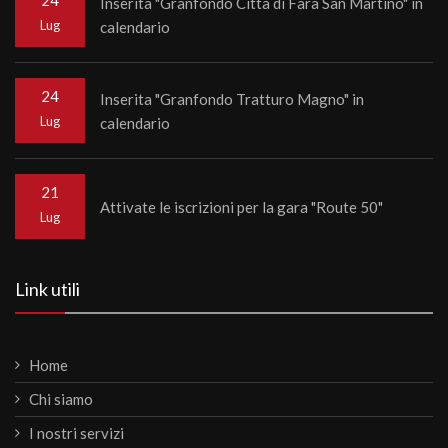
24
Inserita "Granfondo Città di Fara San Martino" in
Lug
calendario
24
Inserita "Granfondo Tratturo Magno" in
Lug
calendario
21
Attivate le iscrizioni per la gara "Route 50"
Lug
Link utili
Home
Chi siamo
I nostri servizi