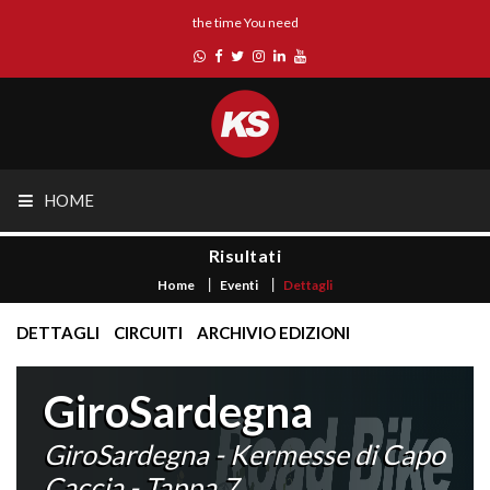
the time You need
HOME
Risultati
Home
Eventi
Dettagli
DETTAGLI
CIRCUITI
ARCHIVIO EDIZIONI
GiroSardegna
GiroSardegna - Kermesse di Capo
Caccia - Tappa 7