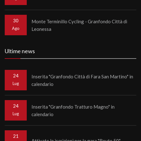
30
Monte Terminillo Cycling - Granfondo Città di
Ago
Leonessa
Ultime news
24
Inserita "Granfondo Città di Fara San Martino" in
Lug
calendario
24
Inserita "Granfondo Tratturo Magno" in
Lug
calendario
21
Attivate le iscrizioni per la gara "Route 50"