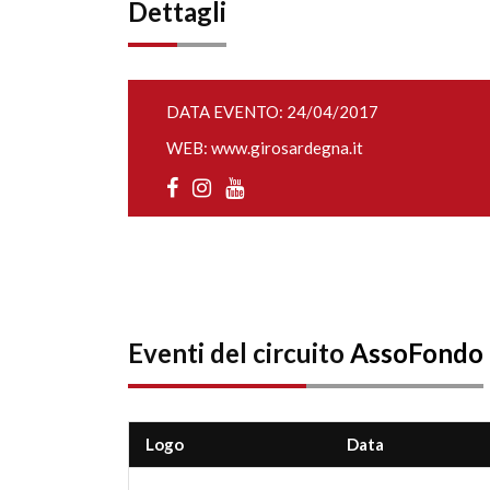
Dettagli
DATA EVENTO: 24/04/2017
WEB:
www.girosardegna.it
Eventi del circuito
AssoFondo
Logo
Data