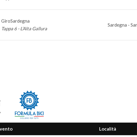
GiroSardegna
Sardegna - San
Tappa 6 - L’Alta Gallura
i
vento
Località