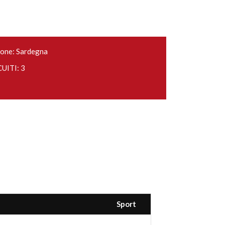
one: Sardegna
UITI: 3
Sport