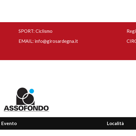
SPORT: Ciclismo
Regi
EMAIL:
info@girosardegna.it
CIRC
Evento
Località