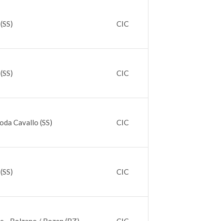
(SS)
CIC
(SS)
CIC
oda Cavallo (SS)
CIC
(SS)
CIC
e - Bolzano / Bozen (BZ)
CIC