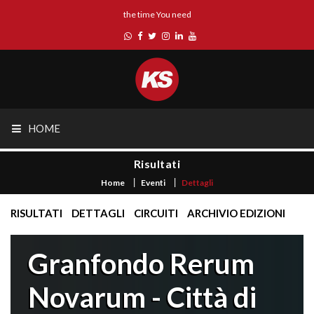
the time You need
HOME
Risultati
Home
Eventi
Dettagli
RISULTATI
DETTAGLI
CIRCUITI
ARCHIVIO EDIZIONI
Granfondo Rerum
Novarum - Città di