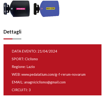
Dettagli
DATA EVENTO: 21/04/2024
SPORT: Ciclismo
Regione: Lazio
WEB:
www.pedalatium.com/g-f-rerum-novarum
EMAIL:
anagniciclismo@gmail.com
CIRCUITI: 3