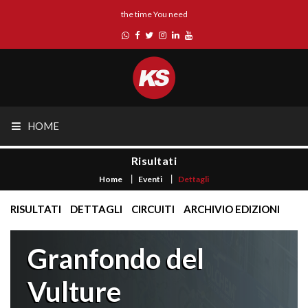
the time You need
HOME
Risultati
Home
Eventi
Dettagli
RISULTATI
DETTAGLI
CIRCUITI
ARCHIVIO EDIZIONI
Granfondo del
Vulture