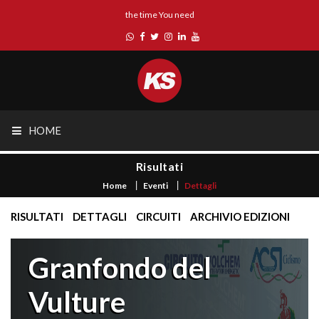
the time You need
HOME
Risultati
Home
Eventi
Dettagli
RISULTATI
DETTAGLI
CIRCUITI
ARCHIVIO EDIZIONI
Granfondo del
Vulture