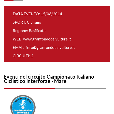
DATA EVENTO: 15/06/2014
SPORT: Ciclismo
Regione: Basilicata
WEB:
www.granfondodelvulture.it
EMAIL:
info@granfondodelvulture.it
CIRCUITI: 2
Eventi del circuito
Campionato Italiano
Ciclistico Interforze - Mare