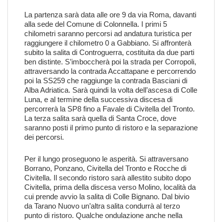
La partenza sarà data alle ore 9 da via Roma, davanti
alla sede del Comune di Colonnella. I primi 5
chilometri saranno percorsi ad andatura turistica per
raggiungere il chilometro 0 a Gabbiano. Si affronterà
subito la salita di Controguerra, costituita da due parti
ben distinte. S’imboccherà poi la strada per Corropoli,
attraversando la contrada Accattapane e percorrendo
poi la SS259 che raggiunge la contrada Basciani di
Alba Adriatica. Sarà quindi la volta dell’ascesa di Colle
Luna, e al termine della successiva discesa di
percorrerà la SP8 fino a Favale di Civitella del Tronto.
La terza salita sarà quella di Santa Croce, dove
saranno posti il primo punto di ristoro e la separazione
dei percorsi.
Per il lungo proseguono le asperità. Si attraversano
Borrano, Ponzano, Civitella del Tronto e Rocche di
Civitella. Il secondo ristoro sarà allestito subito dopo
Civitella, prima della discesa verso Molino, località da
cui prende avvio la salita di Colle Bignano. Dal bivio
da Tarano Nuovo un’altra salita condurrà al terzo
punto di ristoro. Qualche ondulazione anche nella