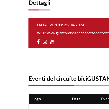
Dettagli
DATA EVENTO: 21/04/2024
WEB:
www.granfondosanbenedettodeltronto
Eventi del circuito
biciGUST
Logo
Data
Eve