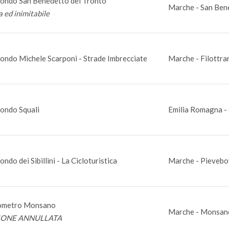
ondo San Benedetto del Tronto
Marche - San Bene
a ed inimitabile
ondo Michele Scarponi - Strade Imbrecciate
Marche - Filottra
ondo Squali
Emilia Romagna - 
ndo dei Sibillini - La Cicloturistica
Marche - Pievebo
ometro Monsano
Marche - Monsan
IONE ANNULLATA