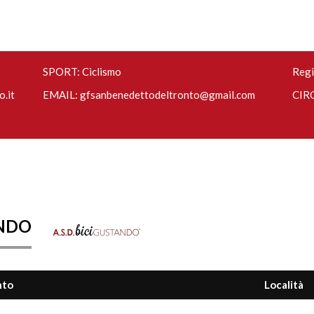
SPORT: Ciclismo
Regi
.it
EMAIL:
gfsanbenedettodeltronto@gmail.com
CIRC
ANDO
nto
Località