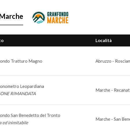
 Marche
to
Località
ondo Tratturo Magno
Abruzzo - Roscian
ronometro Leopardiana
Marche - Recanat
IONE RIMANDATA
ondo San Benedetto del Tronto
Marche - San Bene
a ed inimitabile