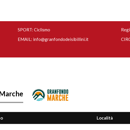
SPORT: Ciclismo
Regi
EMAIL:
info@granfondodeisibillini.it
CIRC
 Marche
to
Località