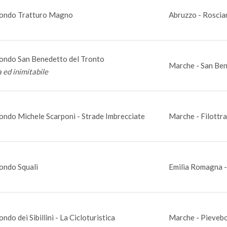
ondo Tratturo Magno
Abruzzo - Roscia
ondo San Benedetto del Tronto
Marche - San Ben
a ed inimitabile
ondo Michele Scarponi - Strade Imbrecciate
Marche - Filottr
ondo Squali
Emilia Romagna -
ndo dei Sibillini - La Cicloturistica
Marche - Pievebo