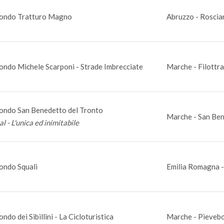
ondo Tratturo Magno
Abruzzo - Roscia
ondo Michele Scarponi - Strade Imbrecciate
Marche - Filottr
ondo San Benedetto del Tronto
Marche - San Ben
al - L'unica ed inimitabile
ondo Squali
Emilia Romagna -
ndo dei Sibillini - La Cicloturistica
Marche - Pievebo