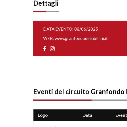
Dettagli
DATA EVENTO: 08/06/2025
WEB:
www.granfondodeisibillini.it
Eventi del circuito
Granfondo
Logo
Data
Even