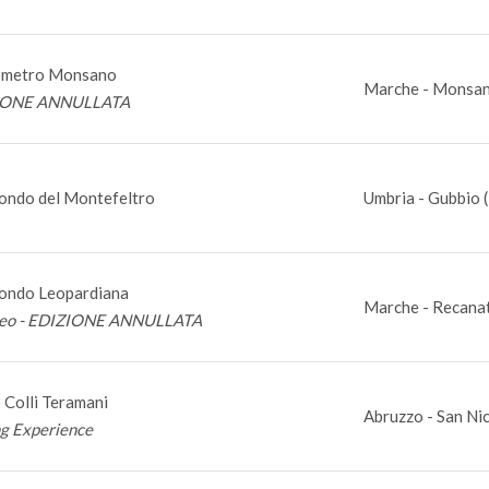
ometro Monsano
Marche - Monsan
IONE ANNULLATA
ondo del Montefeltro
Umbria - Gubbio 
ondo Leopardiana
Marche - Recanat
leo - EDIZIONE ANNULLATA
 Colli Teramani
Abruzzo - San Nic
ng Experience