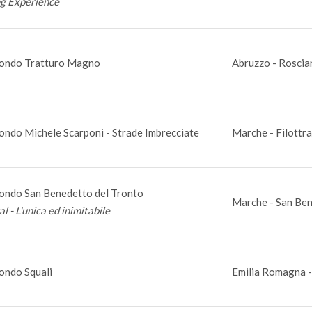
ng Experience
ondo Tratturo Magno
Abruzzo - Roscia
ondo Michele Scarponi - Strade Imbrecciate
Marche - Filottr
ondo San Benedetto del Tronto
Marche - San Ben
al - L'unica ed inimitabile
ondo Squali
Emilia Romagna -