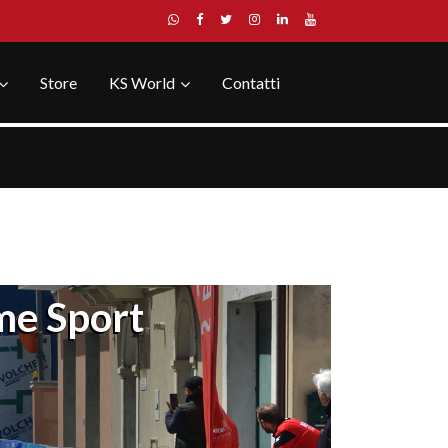
Store
KS World
Contatti
me Sport