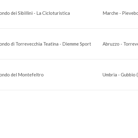
ndo dei Sibillini - La Cicloturistica
Marche - Pievebo
ondo di Torrevecchia Teatina - Diemme Sport
Abruzzo - Torrev
ondo del Montefeltro
Umbria - Gubbio 