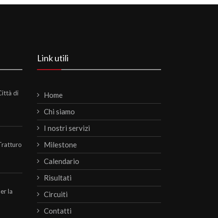
Link utili
ittà di
Home
Chi siamo
I nostri servizi
Milestone
Tratturo
Calendario
Risultati
per la
Circuiti
Contatti