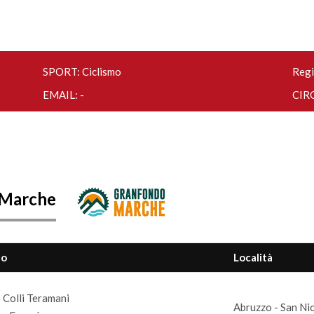
SPORT: Ciclismo
Regi
EMAIL: -
CIRC
 Marche
to
Località
 Colli Teramani
Abruzzo - San Nic