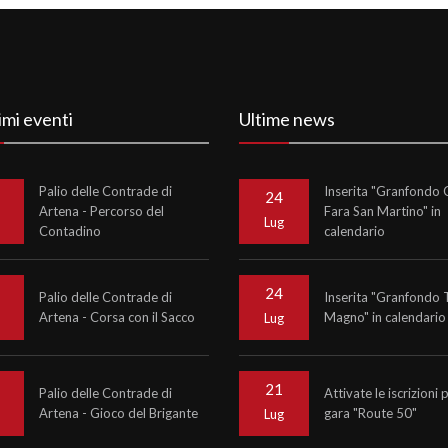
imi eventi
Ultime news
Palio delle Contrade di
Inserita "Granfondo C
24
Artena - Percorso del
Fara San Martino" in
o
Lug
Contadino
calendario
24
Palio delle Contrade di
Inserita "Granfondo 
Artena - Corsa con il Sacco
Magno" in calendario
o
Lug
21
Palio delle Contrade di
Attivate le iscrizioni 
Artena - Gioco del Brigante
gara "Route 50"
o
Lug