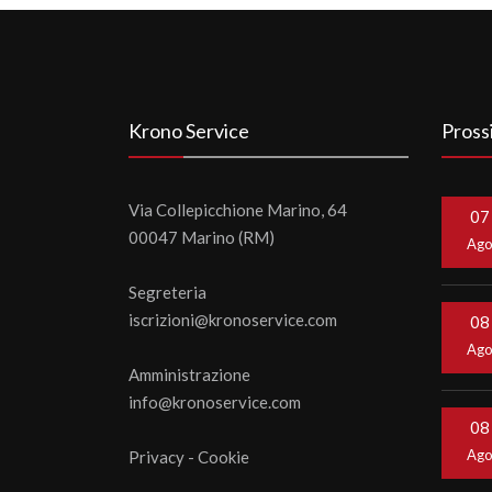
Krono Service
Pross
Via Collepicchione Marino, 64
07
00047 Marino (RM)
Ag
Segreteria
iscrizioni@kronoservice.com
08
Ag
Amministrazione
info@kronoservice.com
08
Ag
Privacy
-
Cookie