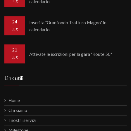
Lug
calendario
24
Inserita "Granfondo Tratturo Magno" in
Lug
calendario
21
Attivate le iscrizioni per la gara "Route 50"
Lug
Link utili
Home
Chi siamo
I nostri servizi
Milestone