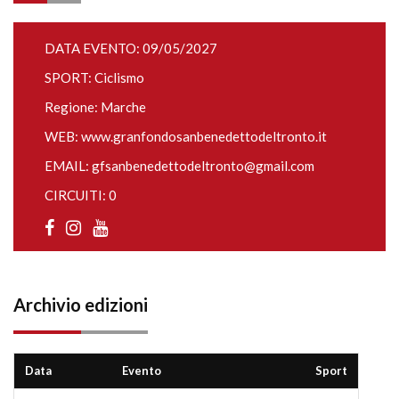
DATA EVENTO: 09/05/2027
SPORT: Ciclismo
Regione: Marche
WEB:
www.granfondosanbenedettodeltronto.it
EMAIL:
gfsanbenedettodeltronto@gmail.com
CIRCUITI: 0
Archivio edizioni
Data
Evento
Sport