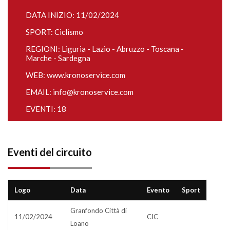
DATA INIZIO: 11/02/2024
SPORT: Ciclismo
REGIONI: Liguria - Lazio - Abruzzo - Toscana -
Marche - Sardegna
WEB:
www.kronoservice.com
EMAIL:
info@kronoservice.com
EVENTI: 18
Eventi del circuito
Logo
Data
Evento
Sport
Granfondo Città di
11/02/2024
CIC
Loano