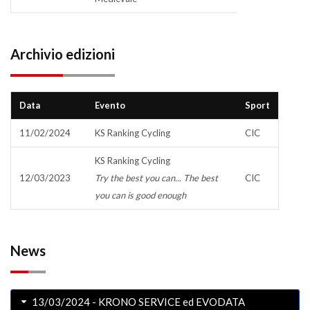
Archivio edizioni
Data
Evento
Sport
11/02/2024
KS Ranking Cycling
CIC
KS Ranking Cycling
12/03/2023
Try the best you can... The best
CIC
you can is good enough
News
13/03/2024 - KRONO SERVICE ed EVODATA