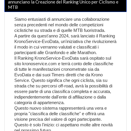
annunciano la Creazione del Ranking Unico per Ciclismo e
MTB
Siamo entusiasti di annunciare una collaborazione
senza precedenti nel mondo delle competizioni
ciclistiche su strada e di quelle MTB fuoristrada.
A partire da quest'anno 2024, sarà lanciato il Ranking
KronoService-EvoData, un'iniziativa che rivoluzionerà
il modo in cui verranno valutati e classificati i
partecipanti alle Granfondo e alle Marathon.
Il Ranking KronoService-EvoData sarà ospitato sul
sito kronoservice.com e terrà conto delle classifiche
di tutte le manifestazioni cronometrate sia da
EvoData e dai suoi Timers diretti che da Krono
Service. Questo significa che ogni ciclista, sia su
strada che su percorsi off-road, avrà la possibilità di
essere parte di una classifica completa e accurata,
indipendentemente dall'ente di affiliazione o dalla
categoria di appartenenza.
Questo nuovo sistema rappresenterà una vera e
propria "classifica delle classifiche" e offrirà una
visione precisa del valore di ogni partecipante.
Questo è solo l'inizio: ci aspettano molte altre novità
nel prossimo futuro.