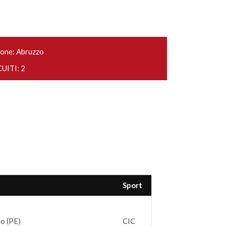
one: Abruzzo
UITI: 2
Sport
o (PE)
CIC