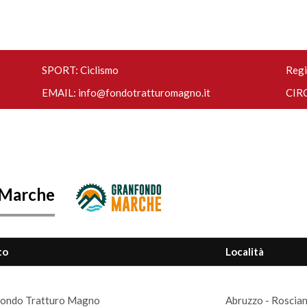
SPORT: Ciclismo
Regi
EMAIL:
info@fondotratturomagno.it
CIRC
 Marche
to
Località
ondo Tratturo Magno
Abruzzo - Roscian