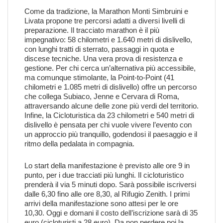
Come da tradizione, la Marathon Monti Simbruini e
Livata propone tre percorsi adatti a diversi livelli di
preparazione. Il tracciato marathon è il più
impegnativo: 58 chilometri e 1.640 metri di dislivello,
con lunghi tratti di sterrato, passaggi in quota e
discese tecniche. Una vera prova di resistenza e
gestione. Per chi cerca un’alternativa più accessibile,
ma comunque stimolante, la Point-to-Point (41
chilometri e 1.085 metri di dislivello) offre un percorso
che collega Subiaco, Jenne e Cervara di Roma,
attraversando alcune delle zone più verdi del territorio.
Infine, la Cicloturistica da 23 chilometri e 540 metri di
dislivello è pensata per chi vuole vivere l’evento con
un approccio più tranquillo, godendosi il paesaggio e il
ritmo della pedalata in compagnia.
Lo start della manifestazione è previsto alle ore 9 in
punto, per i due tracciati più lunghi. Il cicloturistico
prenderà il via 5 minuti dopo. Sarà possibile iscriversi
dalle 6,30 fino alle ore 8,30, al Rifugio Zenith. I primi
arrivi della manifestazione sono attesi per le ore
10,30. Oggi e domani il costo dell’iscrizione sarà di 35
euro (cicloturisti a 28 euro). Da non perdere poi la