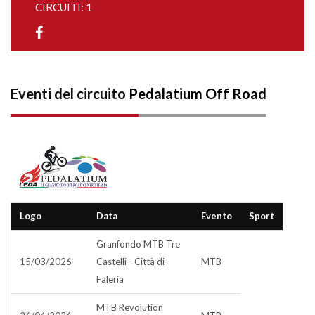
CIRCUITI: 1
Eventi del circuito
Pedalatium Off Road
Logo
Data
Evento
Sport
Granfondo MTB Tre
15/03/2026
Castelli - Città di
MTB
Faleria
MTB Revolution