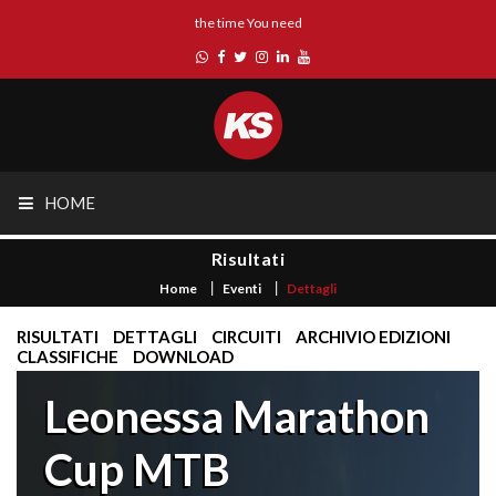
the time You need
HOME
Risultati
Home
Eventi
Dettagli
RISULTATI
DETTAGLI
CIRCUITI
ARCHIVIO EDIZIONI
CLASSIFICHE
DOWNLOAD
Leonessa Marathon
Cup MTB