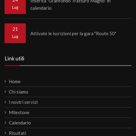
Inserita "Granfondo Tratturo Magno" in
Lug
calendario
21
Attivate le iscrizioni per la gara "Route 50"
Lug
Link utili
Home
Chi siamo
I nostri servizi
Milestone
Calendario
Risultati