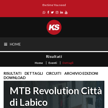
the time You need
HOME
Risultati
Home
Eventi
Dettagli
RISULTATI
DETTAGLI
CIRCUITI
ARCHIVIO EDIZIONI
DOWNLOAD
MTB Revolution Città
di Labico