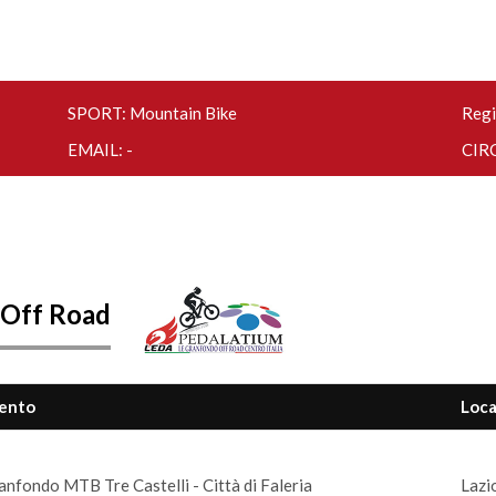
SPORT: Mountain Bike
Regi
EMAIL: -
CIRC
 Off Road
ento
Loca
anfondo MTB Tre Castelli - Città di Faleria
Lazio