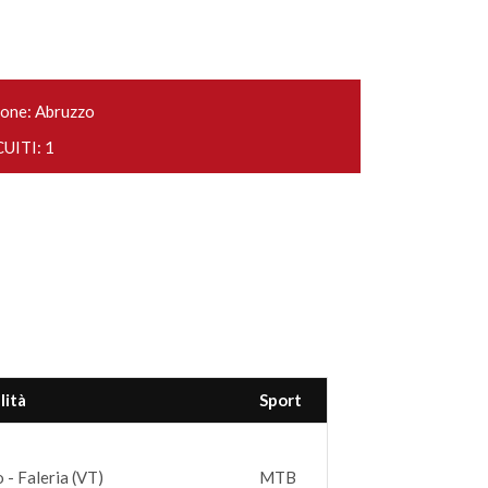
one: Abruzzo
UITI: 1
lità
Sport
 - Faleria (VT)
MTB