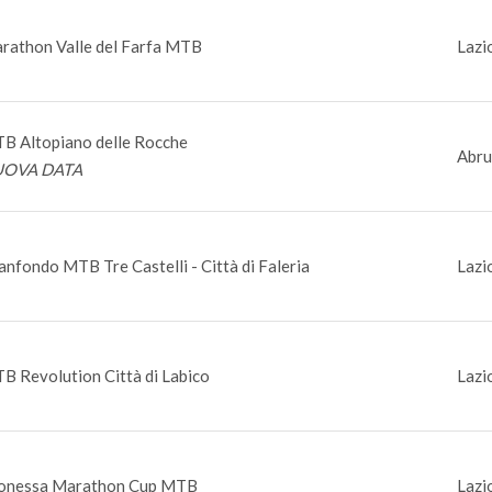
rathon Valle del Farfa MTB
Lazi
B Altopiano delle Rocche
Abru
OVA DATA
anfondo MTB Tre Castelli - Città di Faleria
Lazio
B Revolution Città di Labico
Lazi
onessa Marathon Cup MTB
Lazi