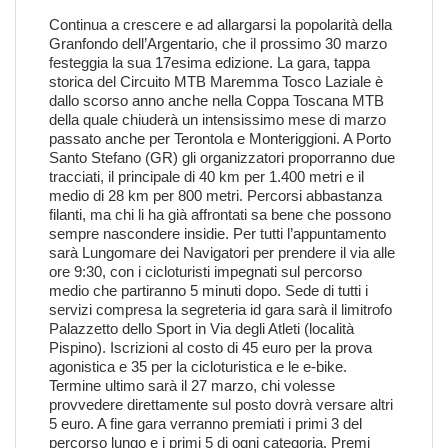
Continua a crescere e ad allargarsi la popolarità della
Granfondo dell’Argentario, che il prossimo 30 marzo
festeggia la sua 17esima edizione. La gara, tappa
storica del
Circuito MTB Maremma Tosco Laziale
è
dallo scorso anno anche nella
Coppa Toscana MTB
della quale chiuderà un intensissimo mese di marzo
passato anche per Terontola e Monteriggioni. A Porto
Santo Stefano (GR) gli organizzatori proporranno due
tracciati, il principale di 40 km per 1.400 metri e il
medio di 28 km per 800 metri. Percorsi abbastanza
filanti, ma chi li ha già affrontati sa bene che possono
sempre nascondere insidie. Per tutti l’appuntamento
sarà Lungomare dei Navigatori per prendere il via alle
ore 9:30, con i cicloturisti impegnati sul percorso
medio che partiranno 5 minuti dopo. Sede di tutti i
servizi compresa la segreteria id gara sarà il limitrofo
Palazzetto dello Sport in Via degli Atleti (località
Pispino). Iscrizioni al costo di 45 euro per la prova
agonistica e 35 per la cicloturistica e le e-bike.
Termine ultimo sarà il 27 marzo, chi volesse
provvedere direttamente sul posto dovrà versare altri
5 euro. A fine gara verranno premiati i primi 3 del
percorso lungo e i primi 5 di ogni categoria. Premi