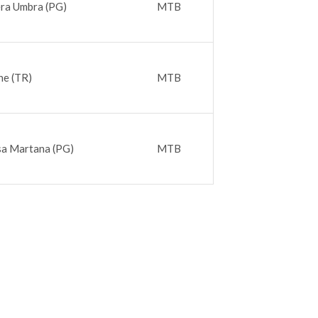
era Umbra (PG)
MTB
ne (TR)
MTB
sa Martana (PG)
MTB