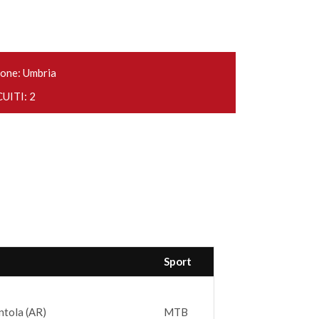
one: Umbria
UITI: 2
Sport
ntola (AR)
MTB