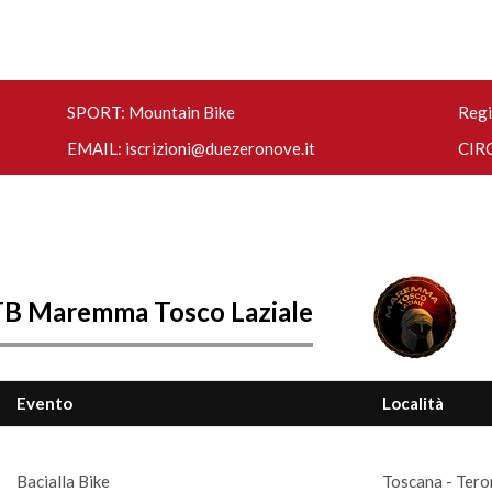
SPORT: Mountain Bike
Regi
EMAIL:
iscrizioni@duezeronove.it
CIRC
TB Maremma Tosco Laziale
Evento
Località
Bacialla Bike
Toscana - Tero