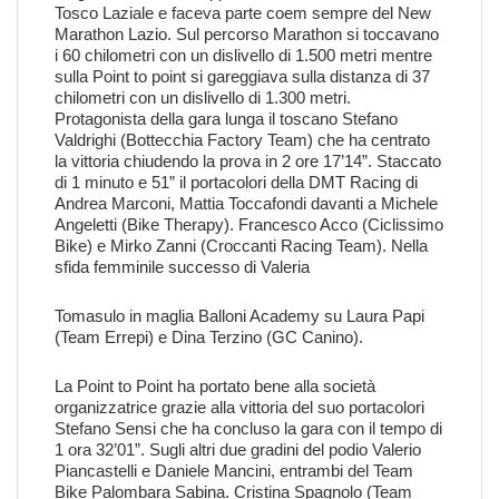
Tosco Laziale e faceva parte coem sempre del New
Marathon Lazio. Sul percorso Marathon si toccavano
i 60 chilometri con un dislivello di 1.500 metri mentre
sulla Point to point si gareggiava sulla distanza di 37
chilometri con un dislivello di 1.300 metri.
Protagonista della gara lunga il toscano Stefano
Valdrighi (Bottecchia Factory Team) che ha centrato
la vittoria chiudendo la prova in 2 ore 17’14”. Staccato
di 1 minuto e 51” il portacolori della DMT Racing di
Andrea Marconi, Mattia Toccafondi davanti a Michele
Angeletti (Bike Therapy). Francesco Acco (Ciclissimo
Bike) e Mirko Zanni (Croccanti Racing Team). Nella
sfida femminile successo di Valeria
Tomasulo in maglia Balloni Academy su Laura Papi
(Team Errepi) e Dina Terzino (GC Canino).
La Point to Point ha portato bene alla società
organizzatrice grazie alla vittoria del suo portacolori
Stefano Sensi che ha concluso la gara con il tempo di
1 ora 32’01”. Sugli altri due gradini del podio Valerio
Piancastelli e Daniele Mancini, entrambi del Team
Bike Palombara Sabina. Cristina Spagnolo (Team