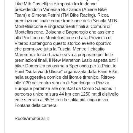
Like Mtb Castelli) si è imposta fra le donne
precedendo in Vanessa Buzzanca (Aniene Bike
Team) e Simona Petrini (TM Bike Racing). Ricca
premiazione finale come tradizione della Scuola MTB
Montefiascone e ringraziamenti finali ai Comuni di
Montefiascone, Bolsena e Bagnoregio che assieme
alla Pro Loco di Montefiascone ed alla Provincia di
Viterbo sostengono questo storico evento sportivo
che promuove tutta la Tuscia. Mentre il circuito
Maremma Tosco-Laziale si va a preparare per le le
premiazioni finali, il New Marathon Lazio aspetta tutti i
biker Domenica prossima a Sperlonga per la Point to
Point “Sulla via di Ulisse” organizzata dalla Fans Bike
nella suggestiva cornice del litorale tirrenico. Ritrovo
alle 7.30 nel centro storico di Sperlonga in Piazza
Europa e partenza alle ore 9.30 da Corso S.Leone. Il
percorso unico misura 44 km con 1250 mt di dislivello
ed è sterrato al 95 % con la salita più lunga in via
Fontana della camera.
RuoteAmatoriali.it