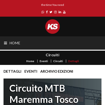
the time You need
HOME
Circuiti
Home
Eventi
Circuiti
Dettagli
DETTAGLI
EVENTI
ARCHIVIO EDIZIONI
Circuito MTB
Maremma Tosco