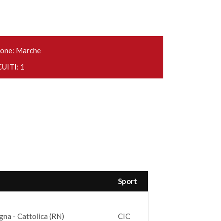
one: Marche
UITI: 1
Sport
na - Cattolica (RN)
CIC