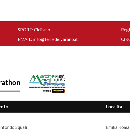
SPORT: Ciclismo
Regi
EMAIL:
info@terredeivarano.it
CIRC
rathon
ento
Località
nfondo Squali
Emilia Romag