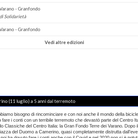
 Varano - Granfondo
di Solidarietà
 Varano - Granfondo
Vedi altre edizioni
ino (11 luglio) a 5 anni dal terremoto
bbiamo bisogno di rincominciare e con noi anche il mondo della bicicl
re i conti con un terribile terremoto che devastò parte del Centro Ital
o Classiche del Centro Italia: la
Gran Fondo Terre dei Varano
. Dopo 
 Piazza del Duomo a Camerino, quasi completamente distrutta dall’even
noi ha dovuto fare i conti anche con il Covid e nel 2020 non si è potut