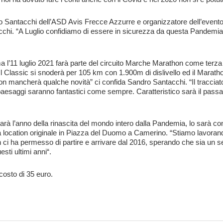
o Santacchi
dell’
ASD Avis Frecce Azzurre
e organizzatore dell’evento
chi. “
A Luglio confidiamo di essere in sicurezza da questa Pandemia
a l’
11 luglio 2021
farà parte del circuito Marche Marathon come terza 
Il Classic si snoderà per 105 km con 1.900m di dislivello ed il Marath
on mancherà qualche novità
” ci confida
Sandro Santacchi
. “
Il tracci
 I paesaggi saranno fantastici come sempre. Caratteristico sarà il pass
sarà l’anno della rinascita del mondo intero dalla Pandemia, lo sarà co
a location originale in Piazza del Duomo a Camerino. “
Stiamo lavorand
 ci ha permesso di partire e arrivare dal 2016
,
sperando che sia un se
esti ultimi anni
“.
costo di 35 euro.