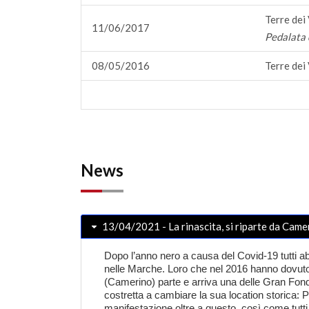
Terre dei
11/06/2017
Pedalata 
08/05/2016
Terre dei
News
13/04/2021 - La rinascita, si riparte da Camer
Dopo l’anno nero a causa del Covid-19 tutti a
nelle Marche. Loro che nel 2016 hanno dovuto fa
(
Camerino
) parte e arriva una delle Gran Fond
costretta a cambiare la sua location storica:
manifestazione oltre a questo, così come tutti 