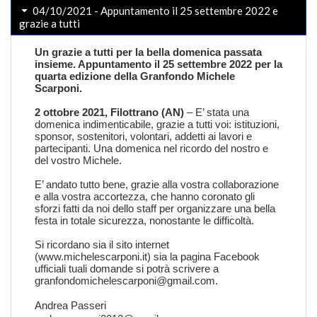
04/10/2021 - Appuntamento il 25 settembre 2022 e
grazie a tutti
Un grazie a tutti per la bella domenica passata
insieme. Appuntamento il 25 settembre 2022 per la
quarta edizione della Granfondo Michele
Scarponi.
2 ottobre 2021, Filottrano (AN)
– E’ stata una
domenica indimenticabile, grazie a tutti voi: istituzioni,
sponsor, sostenitori, volontari, addetti ai lavori e
partecipanti. Una domenica nel ricordo del nostro e
del vostro Michele.
E’ andato tutto bene, grazie alla vostra collaborazione
e alla vostra accortezza, che hanno coronato gli
sforzi fatti da noi dello staff per organizzare una bella
festa in totale sicurezza, nonostante le difficoltà.
Si ricordano sia il sito internet
(
www.michelescarponi.it
) sia la pagina Facebook
ufficiali tuali domande si potrà scrivere a
granfondomichelescarponi@gmail.com
.
Andrea Passeri