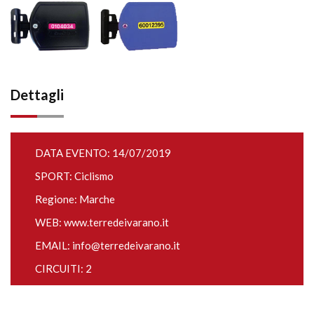
Dettagli
DATA EVENTO: 14/07/2019
SPORT: Ciclismo
Regione: Marche
WEB:
www.terredeivarano.it
EMAIL:
info@terredeivarano.it
CIRCUITI: 2