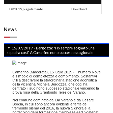
TDV2019_Regolamento
Download
News
15/07/2019 - Bergozza: "Ho sempre sognato una
squadra così". A Camerino nono successo stagionale
Camerino (Macerata), 15 luglio 2019 - Il numero Nove
è simbolo di completezza e compimento. Sostantivi
utili a descrivere la straordinaria stagione agonistica
della vicentina Michela Bergozza, che oggi ha
centrato il suo nono successo stagionale vincendo la
prova rosa della Granfondo Terre dei Varano.
Nel comune dominato dai Da Varano e da Cesare
Borgia, in cui sono ancora evidenti le ferite del
tremendo sisma del 2016, la nuova Signora è la
portacolori della formazione meldolese Asd Scatenati,