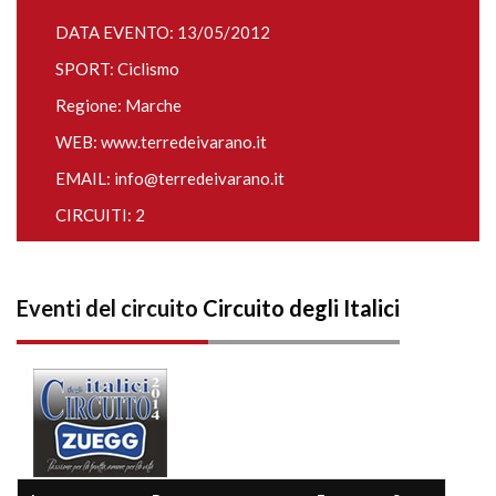
DATA EVENTO: 13/05/2012
SPORT: Ciclismo
Regione: Marche
WEB:
www.terredeivarano.it
EMAIL:
info@terredeivarano.it
CIRCUITI: 2
Eventi del circuito
Circuito degli Italici