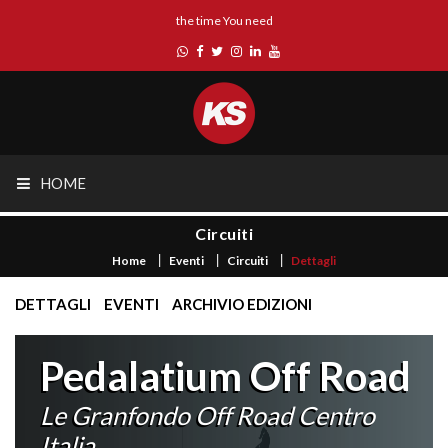
the time You need
HOME
Circuiti
Home
Eventi
Circuiti
Dettagli
DETTAGLI
EVENTI
ARCHIVIO EDIZIONI
Pedalatium Off Road
Le Granfondo Off Road Centro
Italia