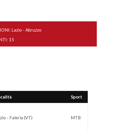
ONI: Lazio - Abruzzo
NTI: 15
calità
Sport
zio - Faleria (VT)
MTB