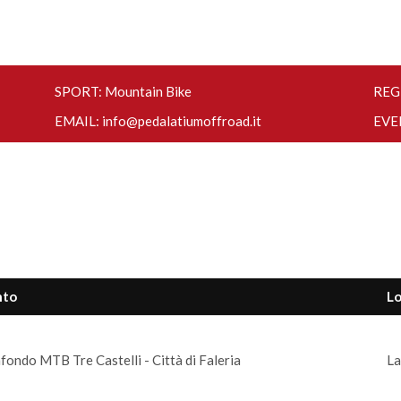
SPORT: Mountain Bike
REGI
EMAIL:
info@pedalatiumoffroad.it
EVE
nto
Lo
fondo MTB Tre Castelli - Città di Faleria
La