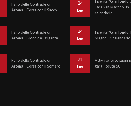
Inserita "Granfondo C
24
Palio delle Contrade di
Fara San Martino" in
Artena - Corsa con il Sacco
o
Lug
calendario
24
Palio delle Contrade di
Inserita "Granfondo 
Artena - Gioco del Brigante
Magno" in calendario
o
Lug
21
Palio delle Contrade di
Attivate le iscrizioni 
Artena - Corsa con il Somaro
gara "Route 50"
o
Lug
6
Krono Service
P.IVA 07476081000
ncy informinds consulting