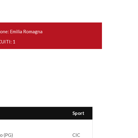
one: Emilia Romagna
UITI: 1
Sport
o (PG)
CIC