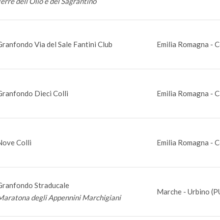
Terre dell‘Olio e del Sagrantino
Granfondo Via del Sale Fantini Club
Emilia Romagna - C
Granfondo Dieci Colli
Emilia Romagna - C
Nove Colli
Emilia Romagna - C
Granfondo Straducale
Marche - Urbino (P
Maratona degli Appennini Marchigiani