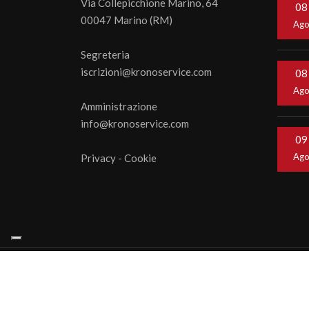
Via Collepicchione Marino, 64
08
00047 Marino (RM)
Ag
Segreteria
iscrizioni@kronoservice.com
08
Ag
Amministrazione
info@kronoservice.com
09
Ag
Privacy
-
Cookie
© 202
webage