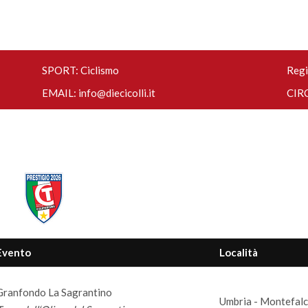
SPORT: Ciclismo
Regi
EMAIL:
info@diecicolli.it
CIRC
Evento
Località
Granfondo La Sagrantino
Umbria - Montefalc