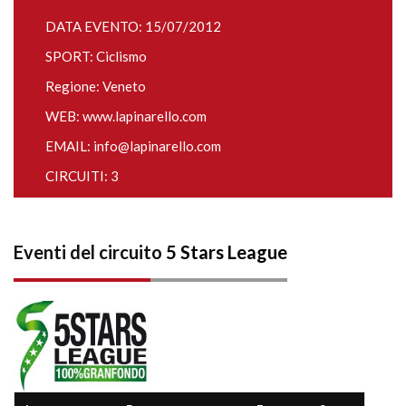
DATA EVENTO: 15/07/2012
SPORT: Ciclismo
Regione: Veneto
WEB:
www.lapinarello.com
EMAIL:
info@lapinarello.com
CIRCUITI: 3
Eventi del circuito
5 Stars League