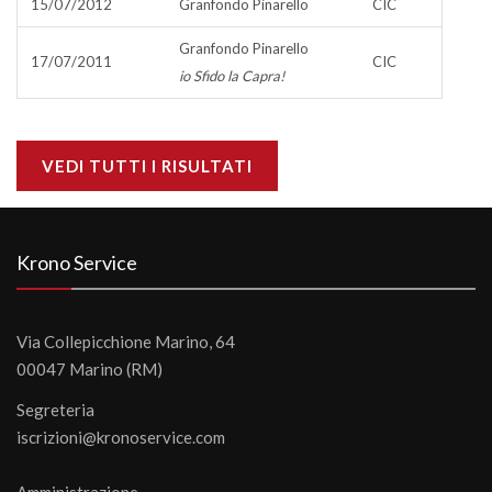
15/07/2012
Granfondo Pinarello
CIC
Granfondo Pinarello
17/07/2011
CIC
io Sfido la Capra!
VEDI TUTTI I RISULTATI
Krono Service
Via Collepicchione Marino, 64
00047 Marino (RM)
Segreteria
iscrizioni@kronoservice.com