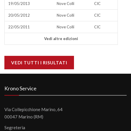
19/05/2013
Nove Colli
CIC
20/05/2012
Nove Colli
CIC
22/05/2011
Nove Colli
CIC
Vedi altre edizioni
VEDI TUTTI I RISULTATI
Krono Service
Via Collepicchione Marino, 64
00047 Marino (RM)
Segreteria