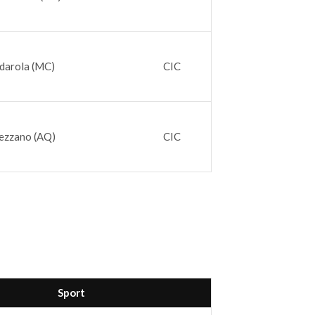
darola (MC)
CIC
vezzano (AQ)
CIC
Sport