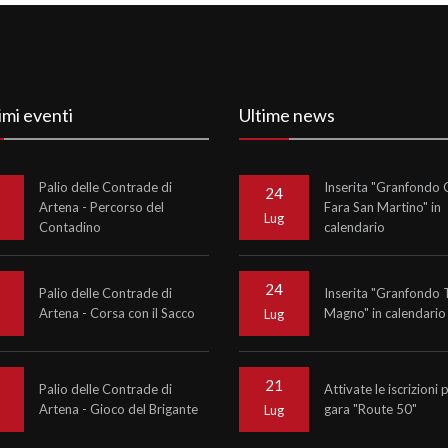
imi eventi
Ultime news
Palio delle Contrade di
Inserita "Granfondo C
24
Artena - Percorso del
Fara San Martino" in
o
Lug
Contadino
calendario
24
Palio delle Contrade di
Inserita "Granfondo 
Artena - Corsa con il Sacco
Magno" in calendario
o
Lug
21
Palio delle Contrade di
Attivate le iscrizioni 
Artena - Gioco del Brigante
gara "Route 50"
o
Lug