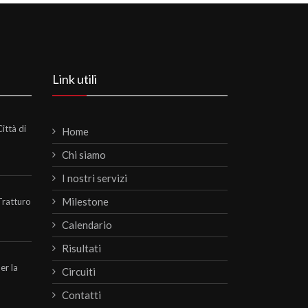
Link utili
ittà di
Home
Chi siamo
I nostri servizi
Milestone
Tratturo
Calendario
Risultati
per la
Circuiti
Contatti