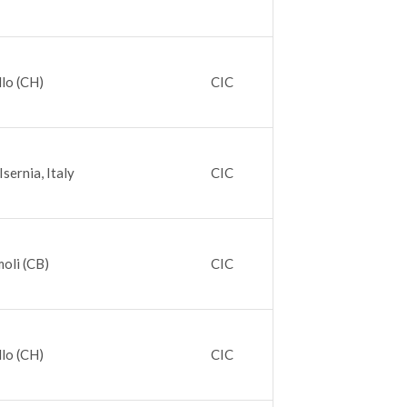
llo (CH)
CIC
sernia, Italy
CIC
moli (CB)
CIC
llo (CH)
CIC