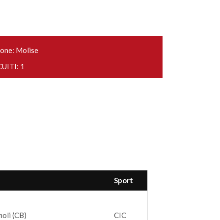
one: Molise
UITI: 1
Sport
moli (CB)
CIC