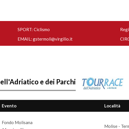
SPORT: Ciclismo
Regi
EMAIL:
gstermoli@virgilio.it
CIRC
ll'Adriatico e dei Parchi
Evento
Località
Fondo Molisana
Molise - Ter