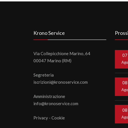
Krono Service
Pross
Via Collepicchione Marino, 64
07
00047 Marino (RM)
Ag
Segreteria
iscrizioni@kronoservice.com
08
Ag
Amministrazione
info@kronoservice.com
08
Ag
Privacy
-
Cookie