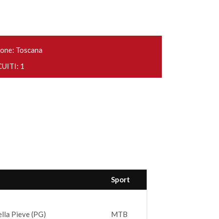
one: Toscana
UITI: 1
Sport
ella Pieve (PG)
MTB