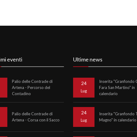
imi eventi
Ultime news
Palio delle Contrade di
Inserita "Granfondo C
24
Artena - Percorso del
Fara San Martino" in
o
Lug
Contadino
calendario
24
Palio delle Contrade di
Inserita "Granfondo 
Artena - Corsa con il Sacco
Magno" in calendario
o
Lug