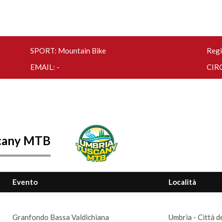
SPORT: Mountain Bike
Regi
EMAIL: -
CIRC
cany MTB
Evento
Località
Granfondo Bassa Valdichiana
Umbria - Città d