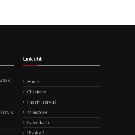
Link utili
ittà di
Home
Chi siamo
I nostri servizi
Milestone
Tratturo
Calendario
Risultati