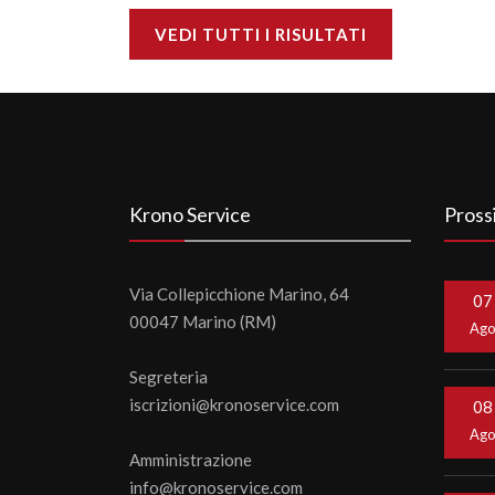
VEDI TUTTI I RISULTATI
Krono Service
Pross
Via Collepicchione Marino, 64
07
00047 Marino (RM)
Ag
Segreteria
iscrizioni@kronoservice.com
08
Ag
Amministrazione
info@kronoservice.com