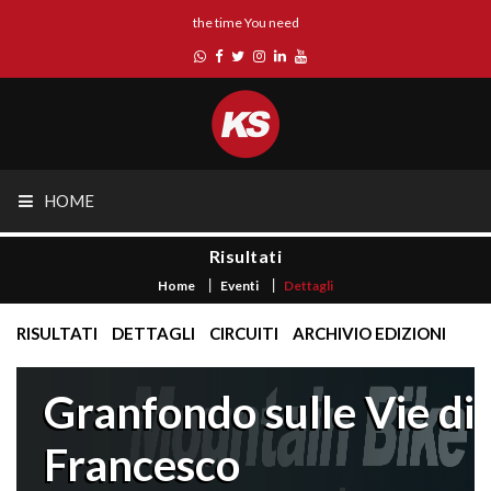
the time You need
HOME
Risultati
Home
Eventi
Dettagli
RISULTATI
DETTAGLI
CIRCUITI
ARCHIVIO EDIZIONI
Granfondo sulle Vie di
Francesco