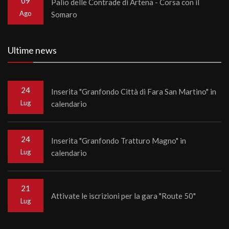
09
Palio delle Contrade di Artena - Corsa con il
Ago
Somaro
Ultime news
24
Inserita "Granfondo Città di Fara San Martino" in
Lug
calendario
24
Inserita "Granfondo Tratturo Magno" in
Lug
calendario
21
Attivate le iscrizioni per la gara "Route 50"
Lug