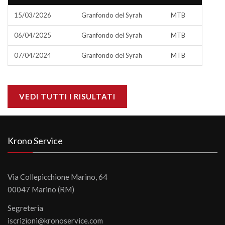
15/03/2026
Granfondo del Syrah
MTB
06/04/2025
Granfondo del Syrah
MTB
07/04/2024
Granfondo del Syrah
MTB
VEDI TUTTI I RISULTATI
Krono Service
Via Collepicchione Marino, 64
00047 Marino (RM)
Segreteria
iscrizioni@kronoservice.com