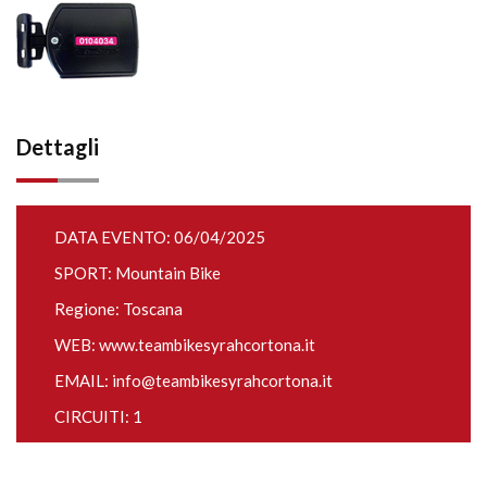
Dettagli
DATA EVENTO: 06/04/2025
SPORT: Mountain Bike
Regione: Toscana
WEB:
www.teambikesyrahcortona.it
EMAIL:
info@teambikesyrahcortona.it
CIRCUITI: 1