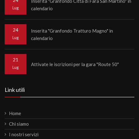
24
Inserita "Granfondo Città di Fara San Martino" in
Lug
calendario
24
Inserita "Granfondo Tratturo Magno" in
Lug
calendario
21
Attivate le iscrizioni per la gara "Route 50"
Lug
Link utili
Home
Chi siamo
I nostri servizi